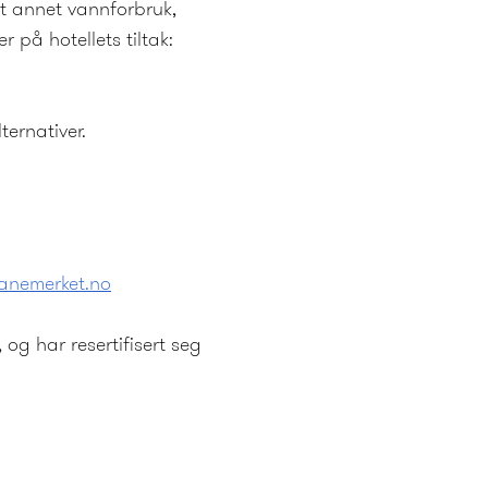
ant annet vannforbruk,
 på hotellets tiltak:
ternativer.
anemerket.no
g har resertifisert seg