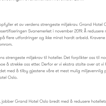
ppfyller et av verdens strengeste miljøkrav. Grand Hotel O
jøsertifiseringen Svanemerket i november 2019. Å redusere m
 på flere utfordringer og ikke minst hardt arbeid. Kravene
lomrom.
s strengeste miljøkrav til hoteller. Det forplikter oss til no
e å strekke oss etter. Derfor er vi ekstra stolte over at v
eidet med å tilby gjestene våre et mest mulig miljøvennlig pr
otel Oslo.
, jobber Grand Hotel Oslo bredt med å redusere hotellet