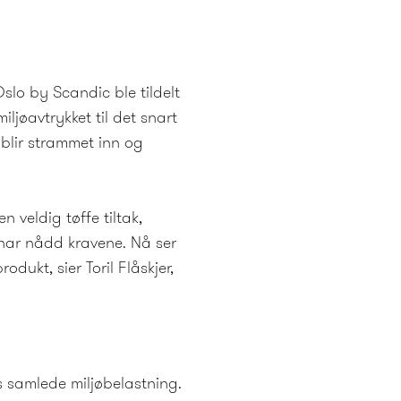
slo by Scandic ble tildelt
iljøavtrykket til det snart
 blir strammet inn og
en veldig tøffe tiltak,
i har nådd kravene. Nå ser
odukt, sier Toril Flåskjer,
s samlede miljøbelastning.