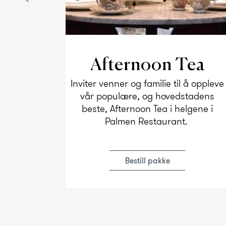
t
Afternoon Tea
 flotte
Inviter venner og familie til å oppleve
Oslo. Vi
vår populære, og hovedstadens
hold på
beste, Afternoon Tea i helgene i
ll.
Palmen Restaurant.
Bestill pakke