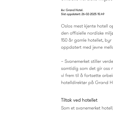
Av: Grand Hotel.
Sist oppdatert:
26-02-2025 15.49
Oslos mest kjente hotell o
den offisielle nordiske mil
150 år gamle hotellet, byr
oppdatert med jevne mel
– Svanemerket stiller verden
samtidig som det gir oss no
vi frem til å fortsette arb
hotelldirektør på Grand H
Tiltak ved hotellet
Som et svanemerket hotell