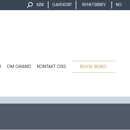
SØK
GAVEKORT
NYHETSBREV
NO
M
OM GRAND
KONTAKT OSS
BOOK BORD