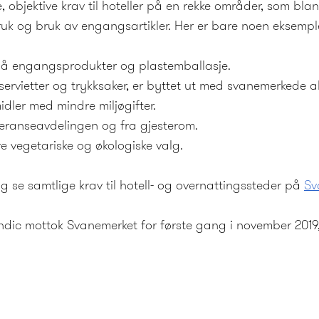
e, objektive krav til hoteller på en rekke områder, som bl
ruk og bruk av engangsartikler. Her er bare noen eksempler
 på engangsprodukter og plastemballasje.
servietter og trykksaker, er byttet ut med svanemerkede al
idler med mindre miljøgifter.
nferanseavdelingen og fra gjesterom.
re vegetariske og økologiske valg.
 se samtlige krav til hotell- og overnattingssteder på
Sv
ic mottok Svanemerket for første gang i november 2019, o