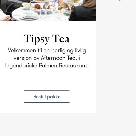
Tipsy Tea
Velkommen til en herlig og livlig
Skal
versjon av Afternoon Tea, i
musika
legendariske Palmen Restaurant.
deg
overn
Bestill pakke