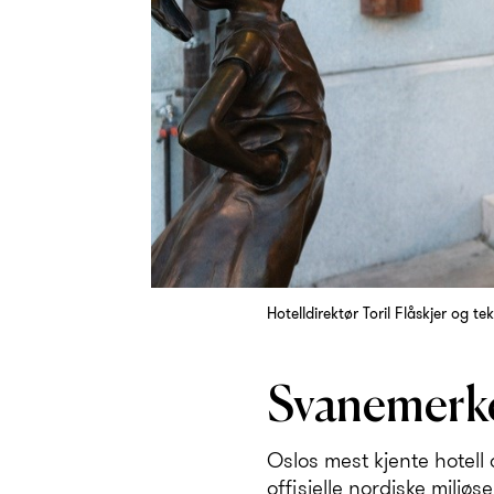
Hotelldirektør Toril Flåskjer og te
Svanemerke
Oslos mest kjente hotell 
offisielle nordiske miljø