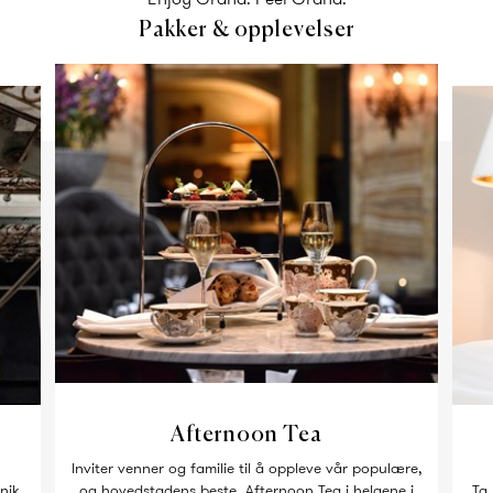
Pakker & opplevelser
Afternoon Tea
Inviter venner og familie til å oppleve vår populære,
nik
og hovedstadens beste, Afternoon Tea i helgene i
Ta 