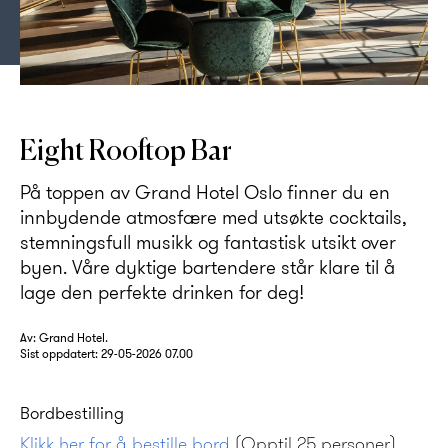
Nyt utsøkte cocktails med en unik panoramautsikt over Oslo.
Eight Rooftop Bar
På toppen av Grand Hotel Oslo finner du en
innbydende atmosfære med utsøkte cocktails,
stemningsfull musikk og fantastisk utsikt over
byen. Våre dyktige bartendere står klare til å
lage den perfekte drinken for deg!
Av: Grand Hotel.
Sist oppdatert:
29-05-2026 07.00
Bordbestilling
Klikk her for å bestille bord
(Opptil 25 personer)